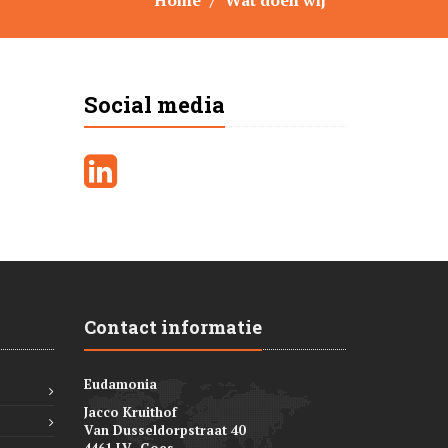
Home
Wat doen wij
Social media
Contact informatie
Eudamonia
Jacco Kruithof
Van Dusseldorpstraat 40